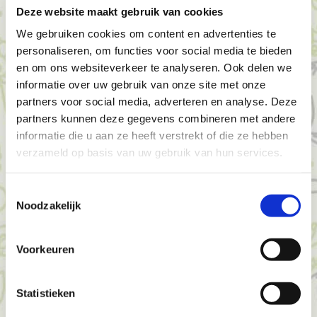
van vele kattenbezitters. In het hoogseizoen en rond de
Deze website maakt gebruik van cookies
kerst moet u ruim van te voren een plek reserveren.
We gebruiken cookies om content en advertenties te
Ons Haagse herenhuis is bij uitstek het hotel om uw kat
personaliseren, om functies voor social media te bieden
te laten logeren. Voor een paar dagen of langer dan een
en om ons websiteverkeer te analyseren. Ook delen we
maand: uw huisdier krijgt de optimale verzorging die hij
informatie over uw gebruik van onze site met onze
of zij nodig heeft. Het hotel is er speciaal op ingericht zo
partners voor social media, adverteren en analyse. Deze
comfortabel mogelijk te zijn voor uw kat.
partners kunnen deze gegevens combineren met andere
U bent van harte welkom, uiteraard volledig vrijblijvend,
informatie die u aan ze heeft verstrekt of die ze hebben
om te komen kijken hoe de katten worden opgevangen.
verzameld op basis van uw gebruik van hun services.
Hanne en Marcial Lorenzo en het medewerkersteam
Toestemmingsselectie
heten u van harte welkom.
Noodzakelijk
Voorkeuren
Tarieven
Statistieken