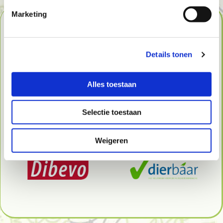
Marketing
Certificeringen
Details tonen
Kattenhotel Lorenzo is aangesloten bij
brancheorganisatie
Dibevo
.
Alles toestaan
Wij zijn gecertificeerd door
Dierbaar
, het keurmerk voor
de huisdierenbranche.
Selectie toestaan
Weigeren