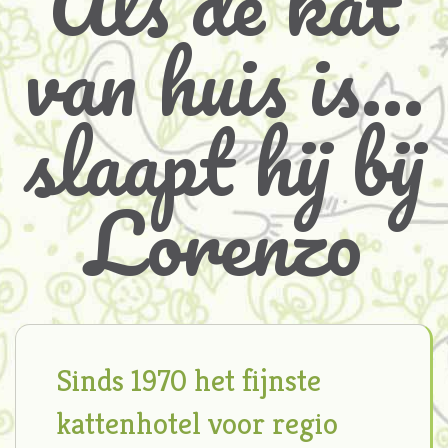
Als de kat
van huis is…
slaapt hij bij
Lorenzo
Sinds 1970 het fijnste
kattenhotel voor regio